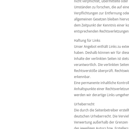
nicht verpflichtet, übermittelte od
Umständen zu forschen, die auf eine
Verpflichtungen zur Entfernung od
allgemeinen Gesetzen bleiben hiervo
dem Zeitpunkt der Kenntnis einer k
entsprechenden Rechtsverletzungen
Haftung für Links
Unser Angebot enthält Links zu exter
haben. Deshalb können wir für dies
Inhalte der verlinkten Seiten ist ste
verantwortlich. Die verlinkten Seit
Rechtsverstöße überprüft. Rechtswid
erkennbar.
Eine permanente inhaltliche Kontroll
Anhaltspunkte einer Rechtsverletzu
werden wir derartige Links umgehen
Urheberrecht
Die durch die Seitenbetreiber erstel
deutschen Urheberrecht. Die Verviel
Verwertung außerhalb der Grenzen d
des jeweiligen Autors bzw. Ersteller