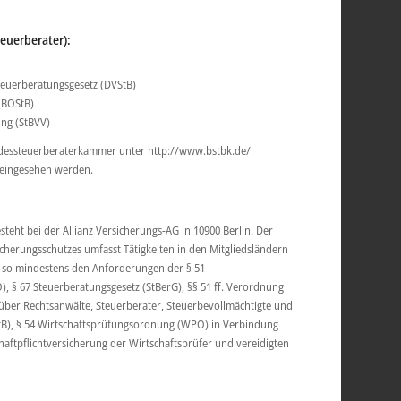
euerberater):
euerberatungsgesetz (DVStB)
(BOStB)
ng (StBVV)
dessteuerberaterkammer unter http://www.bstbk.de/
 eingesehen werden.
steht bei der Allianz Versicherungs-AG in 10900 Berlin. Der
cherungsschutzes umfasst Tätigkeiten in den Mitgliedsländern
t so mindestens den Anforderungen der § 51
 § 67 Steuerberatungsgesetz (StBerG), §§ 51 ff. Verordnung
über Rechtsanwälte, Steuerberater, Steuerbevollmächtigte und
tB), § 54 Wirtschaftsprüfungsordnung (WPO) in Verbindung
haftpflichtversicherung der Wirtschaftsprüfer und vereidigten