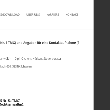
LES/DOWNLOAD
ÜBER UNS
KARRIERE
KONTAKT
 Nr. 1 TMG) und Angaben für eine Kontaktaufnahme (§
sanwältin – Dipl.-Ök. Jens Hüsken, Steuerberater
tfach 666, 58319 Schwelm
 5 Nr. 5a TMG)
Rechtsanwältin):