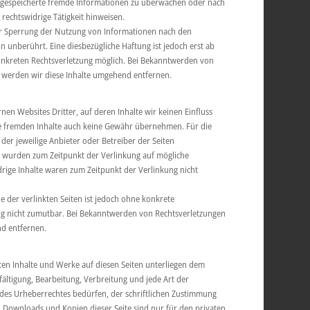
er gespeicherte fremde Informationen zu überwachen oder nach
 rechtswidrige Tätigkeit hinweisen.
er Sperrung der Nutzung von Informationen nach den
n unberührt. Eine diesbezügliche Haftung ist jedoch erst ab
onkreten Rechtsverletzung möglich. Bei Bekanntwerden von
 werden wir diese Inhalte umgehend entfernen.
nen Websites Dritter, auf deren Inhalte wir keinen Einfluss
e fremden Inhalte auch keine Gewähr übernehmen. Für die
ts der jeweilige Anbieter oder Betreiber der Seiten
en wurden zum Zeitpunkt der Verlinkung auf mögliche
rige Inhalte waren zum Zeitpunkt der Verlinkung nicht
e der verlinkten Seiten ist jedoch ohne konkrete
ng nicht zumutbar. Bei Bekanntwerden von Rechtsverletzungen
d entfernen.
lten Inhalte und Werke auf diesen Seiten unterliegen dem
fältigung, Bearbeitung, Verbreitung und jede Art der
es Urheberrechtes bedürfen, der schriftlichen Zustimmung
s. Downloads und Kopien dieser Seite sind nur für den privaten,