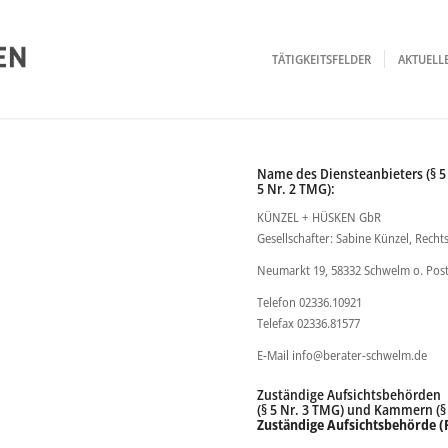
TÄTIGKEITSFELDER
AKTUEL
Name des Diensteanbieters (§ 5
5 Nr. 2 TMG):
KÜNZEL + HÜSKEN GbR
Gesellschafter: Sabine Künzel, Recht
Neumarkt 19, 58332 Schwelm o. Pos
Telefon 02336.10921
Telefax 02336.81577
E-Mail info@berater-schwelm.de
Zuständige Aufsichtsbehörden
(§ 5 Nr. 3 TMG) und Kammern (§
Zuständige Aufsichtsbehörde (