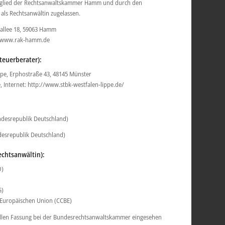
Mitglied der Rechtsanwaltskammer Hamm und durch den
als Rechtsanwältin zugelassen.
llee 18, 59063 Hamm
t: www.rak-hamm.de
teuerberater):
pe, Erphostraße 43, 48145 Münster
, Internet: http://www.stbk-westfalen-lippe.de/
undesrepublik Deutschland)
desrepublik Deutschland)
echtsanwältin):
O)
G)
 Europäischen Union (CCBE)
ellen Fassung bei der Bundesrechtsanwaltskammer eingesehen