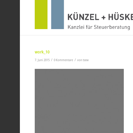
work_10
/
/
7. Juni 2015
0 Kommentare
von
tsew