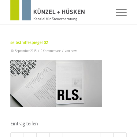
selbsthilfespiegel 02
/
/
10. September 2015
0 Kommentare
von
tsew
Eintrag teilen