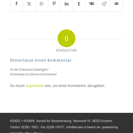
0
KOMMENTARE
Hinterlasse einen Kommentar
An der Diskussion beteiligen?
Hinterlasse uns deinen Kommentar!
Du musst
angemeldet
sein, um einen Kommentar abzugeben.
KÜNZEL + HÜSKEN . Kanzlei für Steuerberatung . Neumarkt 19 . 58332 Schwelm .
Telefon: 02336 / 10921 . Fax: 02336 / 81577 . info@berater-schwelm.de -
powered by