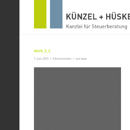
work_5_2
/
/
7. Juni 2015
0 Kommentare
von
tsew