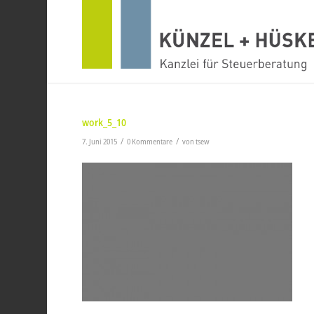
work_5_10
/
/
7. Juni 2015
0 Kommentare
von
tsew