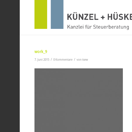
work_9
/
/
7. Juni 2015
0 Kommentare
von
tsew