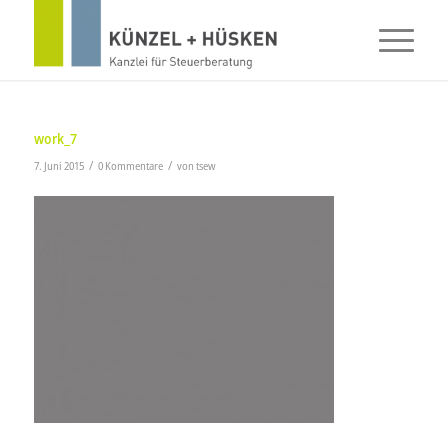
work_7
/
/
7. Juni 2015
0 Kommentare
von
tsew