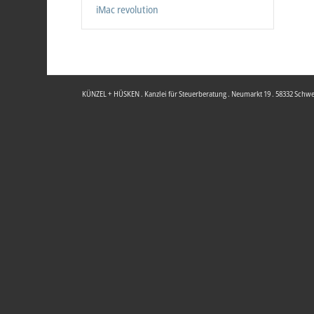
iMac revolution
KÜNZEL + HÜSKEN . Kanzlei für Steuerberatung . Neumarkt 19 . 58332 Schwelm