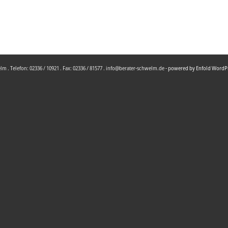
 . Telefon: 02336 / 10921 . Fax: 02336 / 81577 . info@berater-schwelm.de -
powered by Enfold WordP