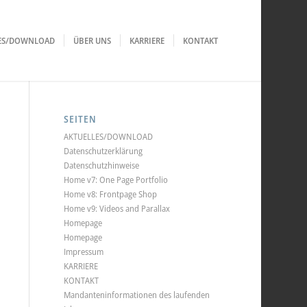
LES/DOWNLOAD
ÜBER UNS
KARRIERE
KONTAKT
SEITEN
AKTUELLES/DOWNLOAD
Datenschutzerklärung
Datenschutzhinweise
Home v7: One Page Portfolio
Home v8: Frontpage Shop
Home v9: Videos and Parallax
Homepage
Homepage
Impressum
KARRIERE
KONTAKT
Mandanteninformationen des laufenden