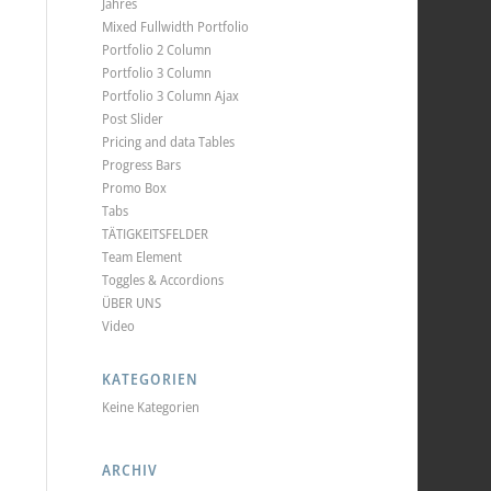
Jahres
Mixed Fullwidth Portfolio
Portfolio 2 Column
Portfolio 3 Column
Portfolio 3 Column Ajax
Post Slider
Pricing and data Tables
Progress Bars
Promo Box
Tabs
TÄTIGKEITSFELDER
Team Element
Toggles & Accordions
ÜBER UNS
Video
KATEGORIEN
Keine Kategorien
ARCHIV