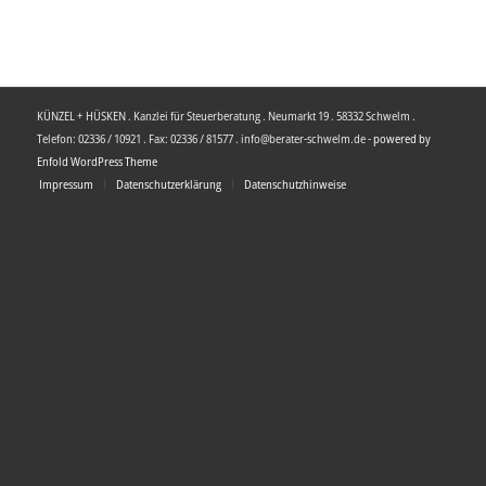
KÜNZEL + HÜSKEN . Kanzlei für Steuerberatung . Neumarkt 19 . 58332 Schwelm .
Telefon: 02336 / 10921 . Fax: 02336 / 81577 . info@berater-schwelm.de -
powered by
Enfold WordPress Theme
Impressum
Datenschutzerklärung
Datenschutzhinweise